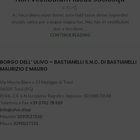
K7G
Ac haca ullamcorper donec ante habi tasse donec imperdiet
eturpis varius per a augue magna hac. Nec hac et vestibulum
duis a tincidunt ...
CONTINUE READING
BORGO DELL’ ULIVO – BASTIANELLI S.N.C. DI BASTIANELLI
MAURIZIO E MAURO
Via Monte Bianco 23 Matigge di Trevi
06039 Trevi (PG)
P.IVA, C.F. e N.Iscrizione Regsitro Imprese: 02308870548
Telefono e Fax
+39 0742 78 969
@ofni
pohs.ovilu
Maurizio
3290537150
Mauro
3290537151