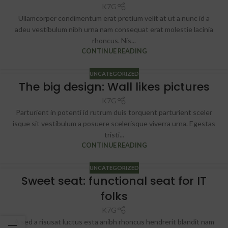
K7G
Ullamcorper condimentum erat pretium velit at ut a nunc id a
adeu vestibulum nibh urna nam consequat erat molestie lacinia
rhoncus. Nis...
CONTINUE READING
UNCATEGORIZED
The big design: Wall likes pictures
K7G
Parturient in potenti id rutrum duis torquent parturient sceler
isque sit vestibulum a posuere scelerisque viverra urna. Egestas
tristi...
CONTINUE READING
UNCATEGORIZED
Sweet seat: functional seat for IT
folks
K7G
A sed a risusat luctus esta anibh rhoncus hendrerit blandit nam