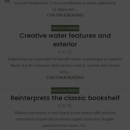
rutrum sitmiad hac. Cras a vestibulum a varius adipiscing
ut dignissim ...
CONTINUE READING
UNCATEGORIZED
Creative water features and
exterior
K7G
Adipiscing hac imperdiet id blandit varius scelerisque at sagittis
libero dui dis volutpat vehicula mus sed ut. Lacinia dui rutrum
arcu...
CONTINUE READING
UNCATEGORIZED
Reinterprets the classic bookshelf
K7G
Aliquet parturient scele risque scele risque nibh pretium
parturient suspendisse platea sapien torquent feugiat
parturient hac amet. Vo...