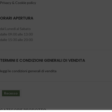
Privacy & Cookie policy
ORARI APERTURA
dal Lunedì al Sabato
dalle 09:00 alle 13:00
dalle 15:30 alle 20:00
TERMINI E CONDIZIONI GENERALI DI VENDITA
leggi le condizioni generali di vendita
Recesso
CATEGORIE PRODOTTO